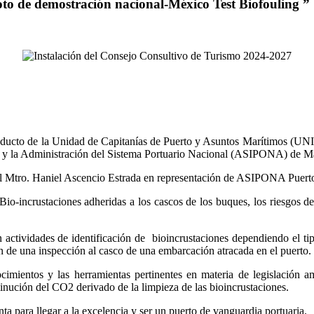
loto de demostración nacional-México Test Biofouling ”
nducto de la Unidad de Capitanías de Puerto y Asuntos Marítimos (UNI
l y la Administración del Sistema Portuario Nacional (ASIPONA) de Ma
o el Mtro. Haniel Ascencio Estrada en representación de ASIPONA Puerto
io-incrustaciones adheridas a los cascos de los buques, los riesgos de t
on actividades de identificación de bioincrustaciones dependiendo el t
 de una inspección al casco de una embarcación atracada en el puerto.
mientos y las herramientas pertinentes en materia de legislación am
minución del CO2 derivado de la limpieza de las bioincrustaciones.
 para llegar a la excelencia y ser un puerto de vanguardia portuaria.