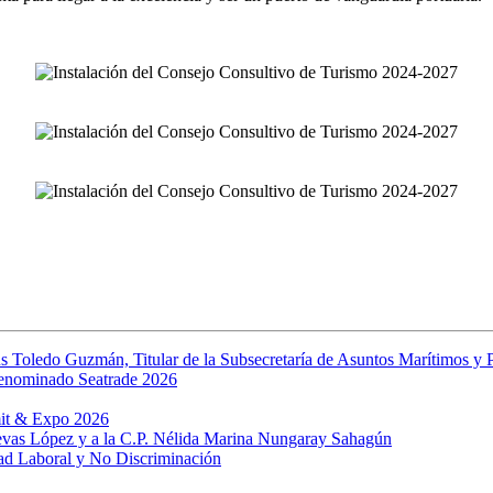
s Toledo Guzmán, Titular de la Subsecretaría de Asuntos Marítimos y P
denominado Seatrade 2026
mit & Expo 2026
uevas López y a la C.P. Nélida Marina Nungaray Sahagún
ad Laboral y No Discriminación