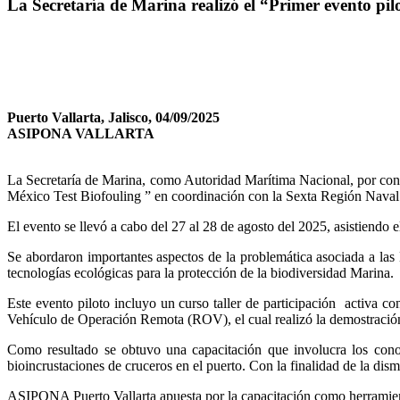
La Secretaría de Marina realizó el “Primer evento pi
Puerto Vallarta, Jalisco, 04/09/2025
ASIPONA VALLARTA
La Secretaría de Marina, como Autoridad Marítima Nacional, por co
México Test Biofouling ” en coordinación con la Sexta Región Nava
El evento se llevó a cabo del 27 al 28 de agosto del 2025, asistiend
Se abordaron importantes aspectos de la problemática asociada a las B
tecnologías ecológicas para la protección de la biodiversidad Marina.
Este evento piloto incluyo un curso taller de participación activa c
Vehículo de Operación Remota (ROV), el cual realizó la demostración
Como resultado se obtuvo una capacitación que involucra los conoci
bioincrustaciones de cruceros en el puerto. Con la finalidad de la dis
ASIPONA Puerto Vallarta apuesta por la capacitación como herramienta