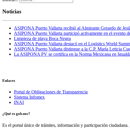
Noticias
ASIPONA Puerto Vallarta recibió al Almirante Gerardo de Jesú
ASIPONA Puerto Vallarta participó activamente en el evento 
Limpieza de playa Boca Negra
ASIPONA Puerto Vallarta destacó en el Logistics World Sum
ASIPONA Puerto Vallarta distingue a la C.P. María Leticia C
La ASIPONA PV se certifica en la Norma Mexicana en Iguald
Enlaces
Portal de Obligaciones de Transparencia
Sistema Infomex
INAI
¿Qué es gob.mx?
Es el portal único de trámites, información y participación ciudadana.