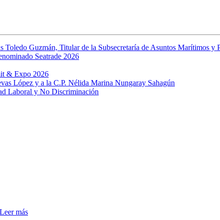
s Toledo Guzmán, Titular de la Subsecretaría de Asuntos Marítimos y P
denominado Seatrade 2026
mit & Expo 2026
uevas López y a la C.P. Nélida Marina Nungaray Sahagún
ad Laboral y No Discriminación
Leer más