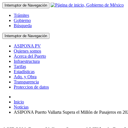
Interruptor de Navegación
Trámites
Gobierno
Búsqueda
Interruptor de Navegación
ASIPONA PV
Quienes somos
Acerca del Puerto
Infraestructura
Tarifas
Estadísticas
Adq. y Obra
Transparencia
Proteccion de datos
Inicio
Noticias
ASIPONA Puerto Vallarta Supera el Millón de Pasajeros en 20