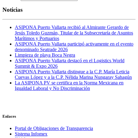
Noticias
ASIPONA Puerto Vallarta recibió al Almirante Gerardo de
Jesús Toledo Guzmán, Titular de la Subsecretaría de Asuntos
Marítimos y Portuarios
ASIPONA Puerto Vallarta participó activamente en el evento
denominado Seatrade 2026
Limpieza de playa Boca Negra
ASIPONA Puerto Vallarta destacó en el Logistics World
Summit & Expo 2026
ASIPONA Puerto Vallarta distingue a la C.P. María Leticia
Cuevas López y a la C.P. Nélida Marina Nungaray Sahagún
La ASIPONA PV se certifica en la Norma Mexicana en
Igualdad Laboral y No Discriminación
Enlaces
Portal de Obligaciones de Transparencia
Sistema Infomex